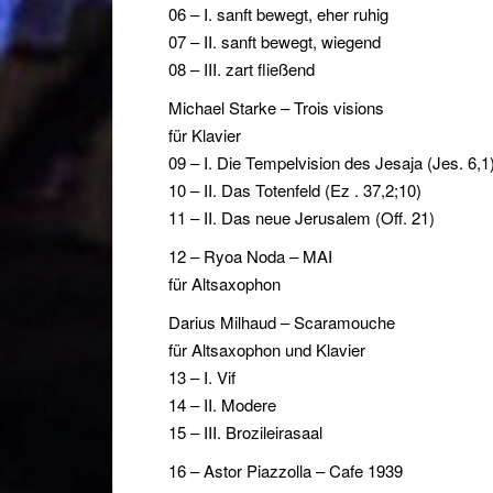
06 – I. sanft bewegt, eher ruhig
07 – II. sanft bewegt, wiegend
08 – III. zart fließend
Michael Starke – Trois visions
für Klavier
09 – I. Die Tempelvision des Jesaja (Jes. 6,1
10 – II. Das Totenfeld (Ez . 37,2;10)
11 – II. Das neue Jerusalem (Off. 21)
12 – Ryoa Noda – MAI
für Altsaxophon
Darius Milhaud – Scaramouche
für Altsaxophon und Klavier
13 – I. Vif
14 – II. Modere
15 – III. Brozileirasaal
16 – Astor Piazzolla – Cafe 1939