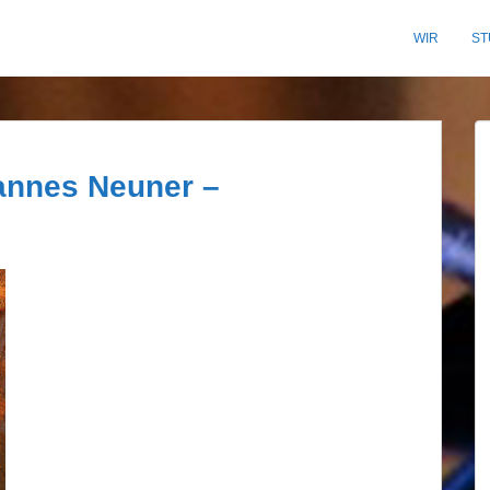
WIR
ST
annes Neuner –