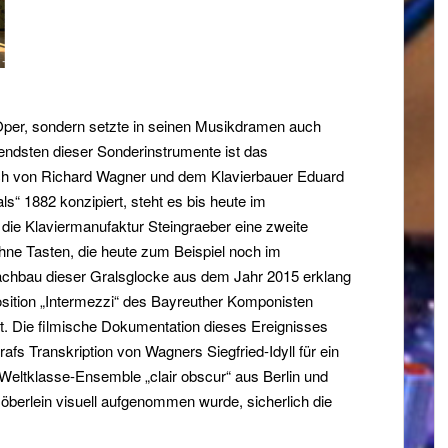
 Oper, sondern setzte in seinen Musikdramen auch
tendsten dieser Sonderinstrumente ist das
lich von Richard Wagner und dem Klavierbauer Eduard
ls“ 1882 konzipiert, steht es bis heute im
die Klaviermanufaktur Steingraeber eine zweite
ohne Tasten, die heute zum Beispiel noch im
Nachbau dieser Gralsglocke aus dem Jahr 2015 erklang
sition „Intermezzi“ des Bayreuther Komponisten
. Die filmische Dokumentation dieses Ereignisses
afs Transkription von Wagners Siegfried-Idyll für ein
Weltklasse-Ensemble „clair obscur“ aus Berlin und
berlein visuell aufgenommen wurde, sicherlich die