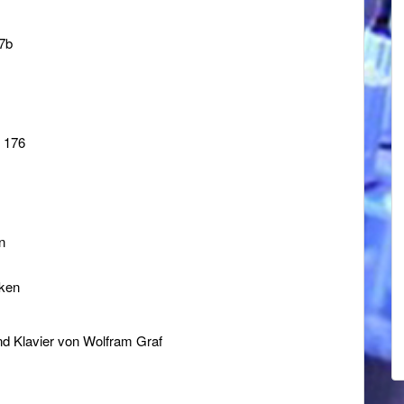
87b
s 176
n
ken
nd Klavier von Wolfram Graf