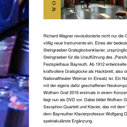
Richard Wagner revolutionierte nicht nur die
völlig neue Instrumente ein. Eines der bedeu
Steingraeber-Gralsglockenklavier, ursprüng
Steingraeber für die Uraufführung des „Parsifa
Festspielhaus Bayreuth. Ab 1912 entwickelte 
kraftvollere Gralsglocke als Hackbrett, also 
Nationaltheater Weimar im Einsatz ist. Ein 
mit der eigens dafür geschaffenen Neukompo
Wolfram Graf 2016 erstmals in einem Konzert
liegt nun als DVD vor. Dabei bildet Wolfram Gr
Saxophon-Quartett und Klavier, das mit dem 
dem Bayreuther Klavierprofessor Wolfgang Dö
spektakulärste Ergänzung.